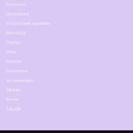
Financieel
Gezondheid
Intellectueel eigendom
Marketing
Overige
Prive
Rechten
Relationeel
Verzekeringen
Werken
Wonen
Zakelijk