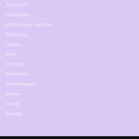
Financieel
Gezondheid
Intellectueel eigendom
Marketing
Overige
Prive
Rechten
Relationeel
Verzekeringen
Werken
Wonen
Zakelijk