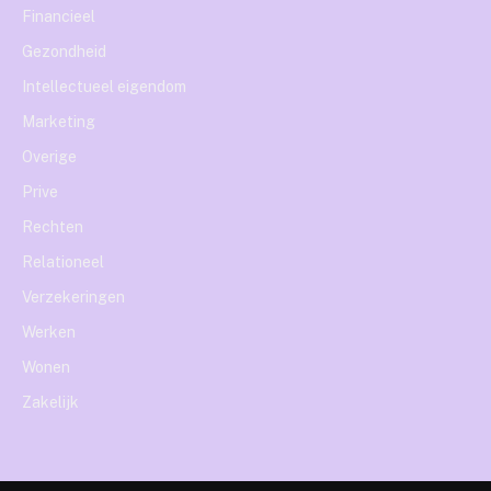
Financieel
Gezondheid
Intellectueel eigendom
Marketing
Overige
Prive
Rechten
Relationeel
Verzekeringen
Werken
Wonen
Zakelijk