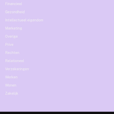
Financieel
Gezondheid
Intellectueel eigendom
Marketing
Overige
Prive
Rechten
Relationeel
Verzekeringen
Werken
Wonen
Zakelijk