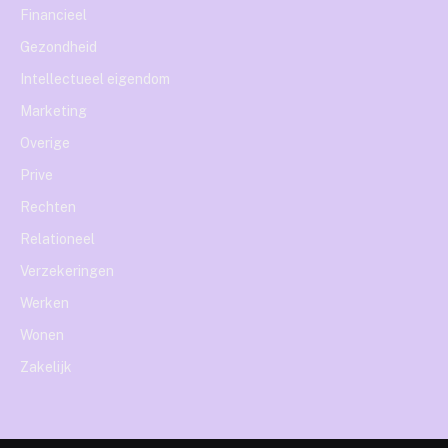
Financieel
Gezondheid
Intellectueel eigendom
Marketing
Overige
Prive
Rechten
Relationeel
Verzekeringen
Werken
Wonen
Zakelijk