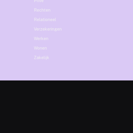
Prive
Rechten
Relationeel
Verzekeringen
Werken
Wonen
Zakelijk