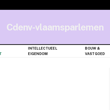
Cdenv-vlaamsparlemen
&
INTELLECTUEEL
BOUW &
T
EIGENDOM
VASTGOED