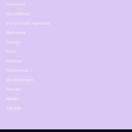
Financieel
Gezondheid
Intellectueel eigendom
Marketing
Overige
Prive
Rechten
Relationeel
Verzekeringen
Werken
Wonen
Zakelijk