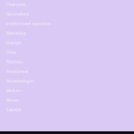
Financieel
Gezondheid
Intellectueel eigendom
Marketing
Overige
Prive
Rechten
Relationeel
Verzekeringen
Werken
Wonen
Zakelijk