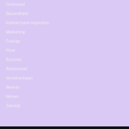
Financieel
Gezondheid
Intellectueel eigendom
Marketing
Overige
Prive
Rechten
Relationeel
Verzekeringen
Werken
Wonen
Zakelijk