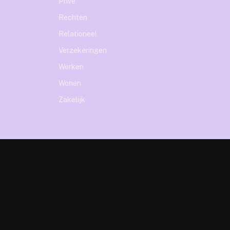
Prive
Rechten
Relationeel
Verzekeringen
Werken
Wonen
Zakelijk