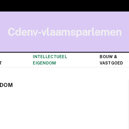
Cdenv-vlaamsparlemen
&
INTELLECTUEEL
BOUW &
T
EIGENDOM
VASTGOED
NDOM